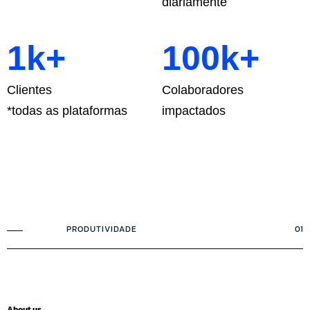
diariamente
1k+
100k+
Clientes
Colaboradores
*todas as plataformas
impactados
PRODUTIVIDADE
01
About us