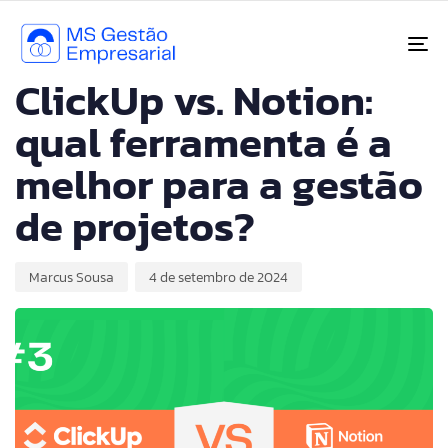
PUBLISHED
Author
Published
IN:
on:
To
SEM CATEGORIA
ClickUp vs. Notion:
qual ferramenta é a
melhor para a gestão
de projetos?
Marcus Sousa
4 de setembro de 2024