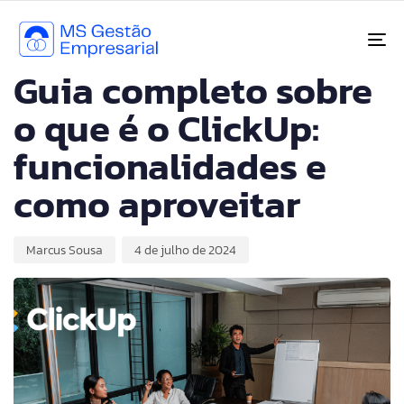
PUBLISHED
Author
Published
IN:
on:
To
CONSULTORIA
Guia completo sobre
o que é o ClickUp:
funcionalidades e
como aproveitar
Marcus Sousa
4 de julho de 2024